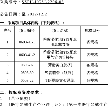
采购编号：
SZPH-HCSJ-2206-03
公告日期：
至 2022/12/2
一、采购项目具体内容（下列表格）：
序号
项目编号
项目名称
规格型号
呼吸湿化治疗仪配套
各规格
1
0603-41-1
用鼻塞导管
呼吸湿化治疗仪配套
各规格
2
0603-41-2
用气管切管接头
3
0603-07
牙齿美白胶/剂
各规格
4
0603-30
气管套管（钛制）
各规格
5
0603-22
TIP覆膜支架系统
各规格
二、投标商资质要求：
1、《营业执照》
2、《医疗器械生产企业许可证》/《第一类医疗器械生