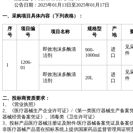
公告日期：2025年01月13日至2025年01月17日
一、采购项目具体内容（下列表格）：
序
项目编
规格型
产
项目名称
号
号
号
地
见
即效泡沫多酶清
进
900-
件
1000ml
洁剂
口
1206-
1
01
见
即效泡沫多酶清
进
20L
件
洁剂
口
二、投标商资质要求：
1、《营业执照》
2、《医疗器械生产企业许可证》/《第一类医疗器械生产备案
器械经营备案凭证》、消毒类《卫生许可证》
3、投标产品医疗器械注册证及附件/医疗器械备案凭证及备案信
非医疗器械产品需在招标系统上提供国家药品监督管理局证明页：https:/