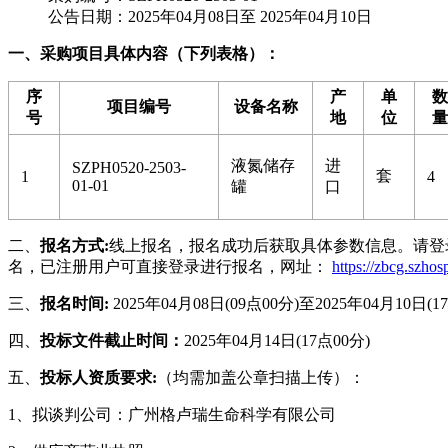
公告日期：2025年04月08日至 2025年04月10日
一、采购项目具体内容（下列表格）：
序
产
单
数
项目编号
设备名称
号
地
位
量
液氮储存
进
SZPH0520-2503-
套
1
4
01-01
罐
口
二、
报名方式:
线上报名，报名成功后获取具体参数信息。请登
名，已注册用户可直接登录进行报名，网址：
https://zbcg.szhos
三、
报名时间:
2025年04月08日(09点00分)至2025年04月10日(1
四、
投标文件截止时间：
2025年04月14日(17点00分)
五、
投标人资质要求
:
（均需加盖公章扫描上传）：
1、拟谈判公司：广州格卢瑞生命科学有限公司